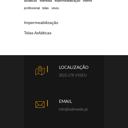
asfálticas
edimeida
impermeabilização
melhor
profissional
telas
viseu
Impermeabilização
Telas Asfálticas
LOCALIZAÇÃO
3515-178 VISEU
EMAIL
info@edimeida.pt